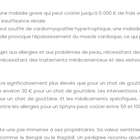
une maladie grave qui peut coûter jusqu’à 5 000 € de frais v
 insuffisance rénale.
peut souffrir de cardiomyopathie hypertrophique, une malad
die provoque l’épaississement du muscle cardiaque, ce qui p
ujet aux allergies et aux problèmes de peau, nécessitant des
 nécessitant des traitements médicamenteux et des visites v
tre significativement plus élevés que pour un chat de goutt
 environ 30 € pour un chat de gouttière. Les interventions 
ur un chat de gouttière. Et les médicaments spécifiques,
tre les allergies pour un Sphynx peut coûter entre 50 et 10
 une joie immense à ses propriétaires. Sa valeur sentime
es comme le Bengal ou le Ragdoll. Un pedigree reconnu ajou