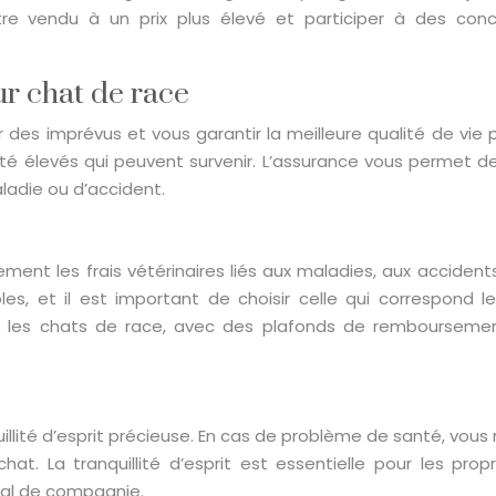
re vendu à un prix plus élevé et participer à des co
r chat de race
es imprévus et vous garantir la meilleure qualité de vie 
anté élevés qui peuvent survenir. L’assurance vous permet 
ladie ou d’accident.
nt les frais vétérinaires liés aux maladies, aux accidents e
les, et il est important de choisir celle qui correspond 
r les chats de race, avec des plafonds de remboursemen
illité d’esprit précieuse. En cas de problème de santé, vou
at. La tranquillité d’esprit est essentielle pour les prop
mal de compagnie.