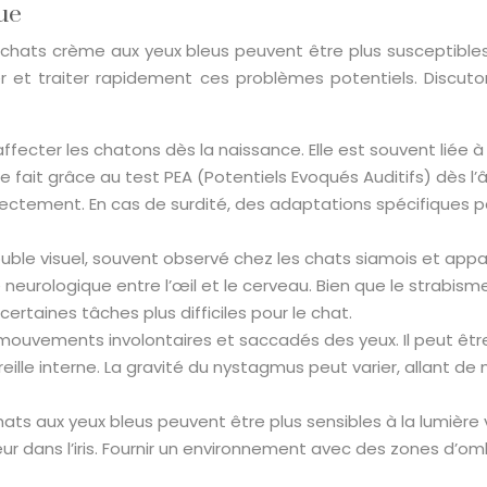
que
es chats crème aux yeux bleus peuvent être plus susceptible
ter et traiter rapidement ces problèmes potentiels. Discu
affecter les chatons dès la naissance. Elle est souvent liée
e fait grâce au test PEA (Potentiels Evoqués Auditifs) dès l’
ectement. En cas de surdité, des adaptations spécifiques pe
uble visuel, souvent observé chez les chats siamois et appa
ge neurologique entre l’œil et le cerveau. Bien que le strabi
ertaines tâches plus difficiles pour le chat.
ouvements involontaires et saccadés des yeux. Il peut êtr
ille interne. La gravité du nystagmus peut varier, allant 
ats aux yeux bleus peuvent être plus sensibles à la lumière 
 dans l’iris. Fournir un environnement avec des zones d’ombre