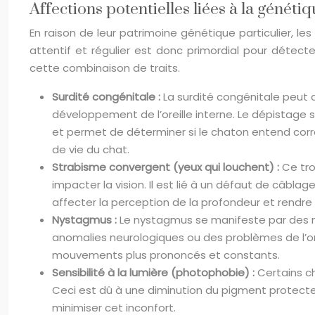
Affections potentielles liées à la généti
En raison de leur patrimoine génétique particulier, l
attentif et régulier est donc primordial pour détec
cette combinaison de traits.
Surdité congénitale :
La surdité congénitale peut 
développement de l’oreille interne. Le dépistage s
et permet de déterminer si le chaton entend corr
de vie du chat.
Strabisme convergent (yeux qui louchent) :
Ce tro
impacter la vision. Il est lié à un défaut de câbla
affecter la perception de la profondeur et rendre c
Nystagmus :
Le nystagmus se manifeste par des m
anomalies neurologiques ou des problèmes de l’ore
mouvements plus prononcés et constants.
Sensibilité à la lumière (photophobie) :
Certains ch
Ceci est dû à une diminution du pigment protecteur
minimiser cet inconfort.