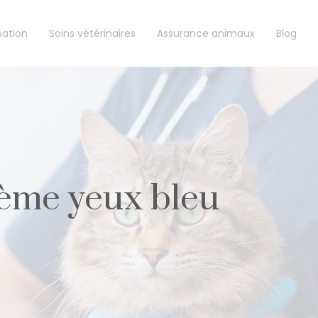
sation
Soins vétérinaires
Assurance animaux
Blog
rème yeux bleu