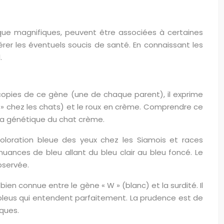
que magnifiques, peuvent être associées à certaines
rer les éventuels soucis de santé. En connaissant les
.
 copies de ce gène (une de chaque parent), il exprime
leu » chez les chats) et le roux en crème. Comprendre ce
 la génétique du chat crème.
oloration bleue des yeux chez les Siamois et races
ances de bleu allant du bleu clair au bleu foncé. Le
bservée.
 bien connue entre le gène « W » (blanc) et la surdité. Il
x bleus qui entendent parfaitement. La prudence est de
iques.