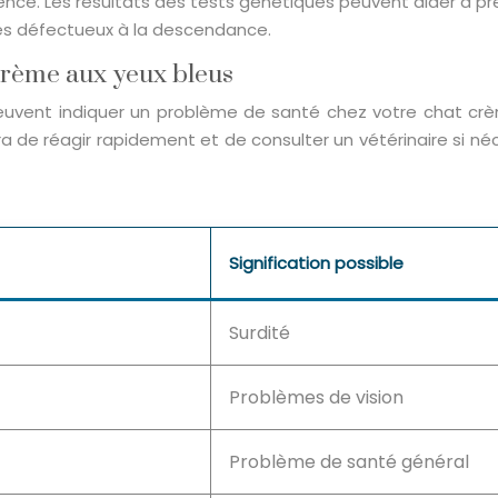
ence. Les résultats des tests génétiques peuvent aider à pr
es défectueux à la descendance.
t crème aux yeux bleus
i peuvent indiquer un problème de santé chez votre chat c
 réagir rapidement et de consulter un vétérinaire si nécess
Signification possible
Surdité
Problèmes de vision
Problème de santé général