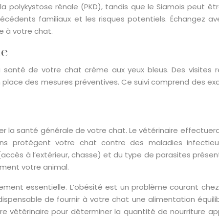
la polykystose rénale (PKD), tandis que le Siamois peut êt
écédents familiaux et les risques potentiels. Échangez avec
e à votre chat.
ue
 la santé de votre chat crème aux yeux bleus. Des visites 
place des mesures préventives. Ce suivi comprend des ex
r la santé générale de votre chat. Le vétérinaire effectuer
ns protègent votre chat contre des maladies infectieu
cès à l’extérieur, chasse) et du type de parasites présents
ement votre animal.
alement essentielle. L’obésité est un problème courant ch
 indispensable de fournir à votre chat une alimentation équi
otre vétérinaire pour déterminer la quantité de nourriture a