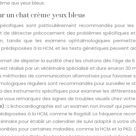
rème aux yeux bleus.
 un chat crème yeux bleus
pécifiques sont particulièrement recommandés pour les
t de détecter précocement des problèmes spécifiques et d
ton, tandis que les examens ophtalmologiques permettent
édisposées à la HCM, et les tests génétiques peuvent aider
rmet de dépister la surdité chez les chatons dès l’âge de 6 à
t réalisé par un vétérinaire spécialisé et dure environ 30 min
des méthodes de communication alternatives pour favoriser s
logiques réguliers sont recommandés pour surveiller le str
 des instruments spécifiques pour examiner les différentes s
i vous remarquez des signes de troubles visuels chez votre
e) :
L’échocardiographie est un examen non invasif qui permet 
 prédisposées à la HCM, comme le Ragdoll. La fréquence r
rinaire pour établir un calendrier de suivi adapté à votre ch
onibles pour certaines maladies, comme la HCM et la PKD. Ce