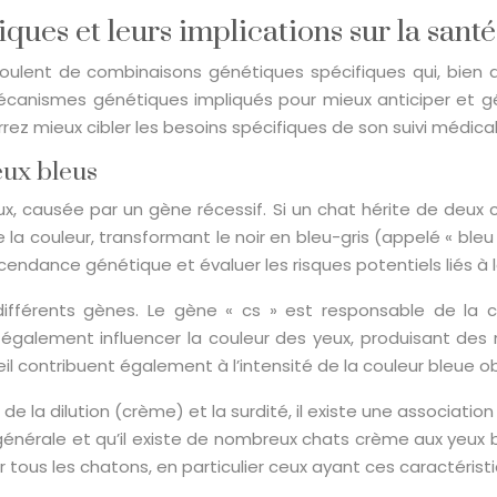
ques et leurs implications sur la santé
coulent de combinaisons génétiques spécifiques qui, bien 
 mécanismes génétiques impliqués pour mieux anticiper et gé
ez mieux cibler les besoins spécifiques de son suivi médical
eux bleus
ux, causée par un gène récessif. Si un chat hérite de deux
 de la couleur, transformant le noir en bleu-gris (appelé « b
scendance génétique et évaluer les risques potentiels liés à
différents gènes. Le gène « cs » est responsable de la c
alement influencer la couleur des yeux, produisant des nu
’œil contribuent également à l’intensité de la couleur bleue o
 de la dilution (crème) et la surdité, il existe une association
gle générale et qu’il existe de nombreux chats crème aux yeu
tous les chatons, en particulier ceux ayant ces caractérist