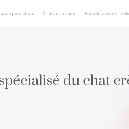
rance pour chats
Chats et famille
Reproduction et stérili
 spécialisé du chat c